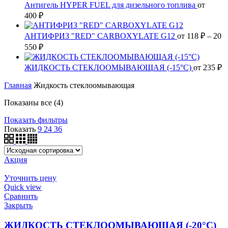
Антигель HYPER FUEL для дизельного топлива
от
400
₽
АНТИФРИЗ "RED" CARBOXYLATE G12
от
118
₽
–
20
550
₽
ЖИДКОСТЬ СТЕКЛООМЫВАЮЩАЯ (-15°C)
от
235
₽
Главная
Жидкость стеклоомывающая
Показаны все (4)
Показать фильтры
Показать
9
24
36
Акция
Уточнить цену
Quick view
Сравнить
Закрыть
ЖИДКОСТЬ СТЕКЛООМЫВАЮЩАЯ (-20°C)