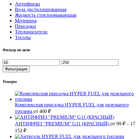
Антифризы
Вода дистиллированная
Жидкость стеклоомывающая
Мочевина
Присадки
Теплоносители
Тосолы
Фильтр по цене
Фильтрация
Товары
Комплексная присадка HYPER FUEL для дизельного
топлива
от
400
₽
АНТИФРИЗ "PREMIUM" G11 (КРАСНЫЙ)
от
99
₽
–
17
152
₽