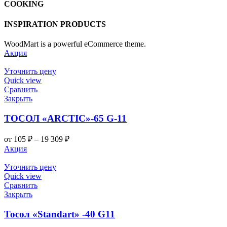
COOKING
INSPIRATION PRODUCTS
WoodMart is a powerful eCommerce theme.
Акция
Уточнить цену
Quick view
Сравнить
Закрыть
ТОСОЛ «ARCTIC»-65 G-11
Диапазон
от
105
₽
–
19 309
₽
цен:
Акция
105 ₽
–
Уточнить цену
19
Quick view
Сравнить
309 ₽
Закрыть
Тосол «Standart» -40 G11