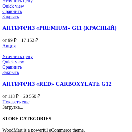
–
Уточнить цену
17
Quick view
Сравнить
086 ₽
Закрыть
АНТИФРИЗ «PREMIUM» G11 (КРАСНЫЙ)
Диапазон
от
99
₽
–
17 152
₽
цен:
Акция
99 ₽
–
Уточнить цену
17
Quick view
Сравнить
152 ₽
Закрыть
АНТИФРИЗ «RED» CARBOXYLATE G12
Диапазон
от
118
₽
–
20 550
₽
цен:
Показать еще
118 ₽
Загрузка...
–
20
STORE CATEGORIES
550 ₽
WoodMart is a powerful eCommerce theme.