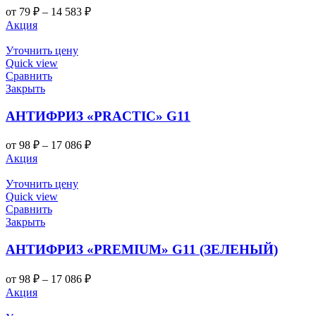
Диапазон
от
79
₽
–
14 583
₽
цен:
Акция
79 ₽
–
Уточнить цену
14
Quick view
Сравнить
583 ₽
Закрыть
АНТИФРИЗ «PRACTIC» G11
Диапазон
от
98
₽
–
17 086
₽
цен:
Акция
98 ₽
–
Уточнить цену
17
Quick view
Сравнить
086 ₽
Закрыть
АНТИФРИЗ «PREMIUM» G11 (ЗЕЛЕНЫЙ)
Диапазон
от
98
₽
–
17 086
₽
цен:
Акция
98 ₽