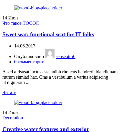
14
Июн
Что такое ТОСОЛ
Sweet seat: functional seat for IT folks
14.06.2017
Опубликовано
seoseotr56
0
комментарии
A sed a risusat luctus esta anibh rhoncus hendrerit blandit nam
rutrum sitmiad hac. Cras a vestibulum a varius adipiscing
ut dignissim ...
Читать
14
Июн
Decoration
Creative water features and exterior