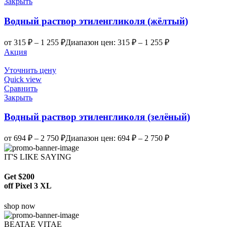
Закрыть
Водный раствор этиленгликоля (жёлтый)
от
315
₽
–
1 255
₽
Диапазон цен: 315 ₽ – 1 255 ₽
Акция
Уточнить цену
Quick view
Сравнить
Закрыть
Водный раствор этиленгликоля (зелёный)
от
694
₽
–
2 750
₽
Диапазон цен: 694 ₽ – 2 750 ₽
IT'S LIKE SAYING
Get $200
off Pixel 3 XL
shop now
BEATAE VITAE