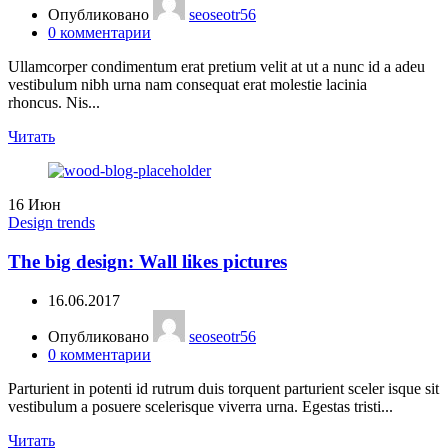
Опубликовано
seoseotr56
0
комментарии
Ullamcorper condimentum erat pretium velit at ut a nunc id a adeu
vestibulum nibh urna nam consequat erat molestie lacinia
rhoncus. Nis...
Читать
16
Июн
Design trends
The big design: Wall likes pictures
16.06.2017
Опубликовано
seoseotr56
0
комментарии
Parturient in potenti id rutrum duis torquent parturient sceler isque sit
vestibulum a posuere scelerisque viverra urna. Egestas tristi...
Читать