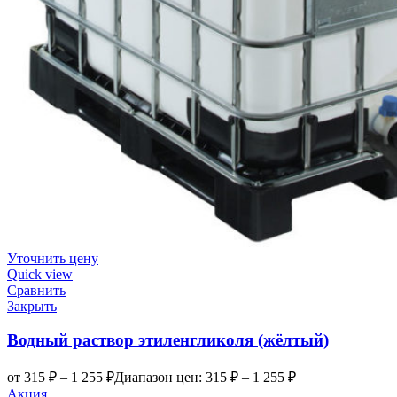
Уточнить цену
Quick view
Сравнить
Закрыть
Водный раствор этиленгликоля (жёлтый)
от
315
₽
–
1 255
₽
Диапазон цен: 315 ₽ – 1 255 ₽
Акция