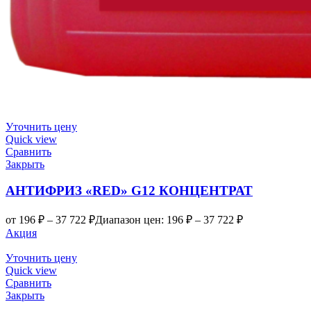
Уточнить цену
Quick view
Сравнить
Закрыть
АНТИФРИЗ «RED» G12 КОНЦЕНТРАТ
от
196
₽
–
37 722
₽
Диапазон цен: 196 ₽ – 37 722 ₽
Акция
Уточнить цену
Quick view
Сравнить
Закрыть